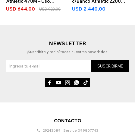
Athletic 470M – Uso
c/Banco Athletic 2200MS
Hogar 65kg
- 160 kg
USD
644,00
USD
2.440,00
USD
920,00
NEWSLETTER
¡Suscribite y recibí todas nuestras novedades!
SUSCRIBIRME





CONTACTO
29243689 | Service 099807743