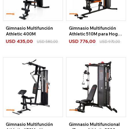
Gimnasio Multifunción
Gimnasio Multifunción
Athletic 400M
Athletic 510M para Hogar
– 67.5 kg
USD
435,00
USD
776,00
USD
580,00
USD
970,00
Gimnasio Multifunción
Gimnasio Multifuncional