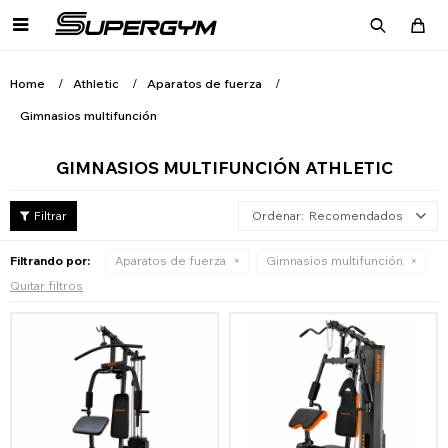

Home
Athletic
Aparatos de fuerza
Gimnasios multifunción
GIMNASIOS MULTIFUNCIÓN ATHLETIC
Recomendados
Filtrando por:
Aparatos de fuerza
Gimnasios multifunción
Quitar filtros