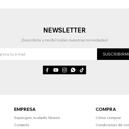
NEWSLETTER
¡Suscribite y recibí todas nuestras novedades!
SUSCRIBIRM





EMPRESA
COMPRA
Supergym, tu aliado fitness
Cómo comprar
Contacto
Condiciones de co