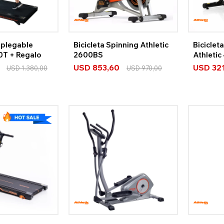
plegable
Bicicleta Spinning Athletic
Biciclet
0T + Regalo
2600BS
Athleti
USD
853,60
USD
32
USD
1.380,00
USD
970,00