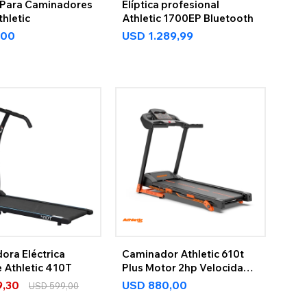
a Para Caminadores
Elíptica profesional
hletic
Athletic 1700EP Bluetooth
,00
USD
1.289,99
ora Eléctrica
Caminador Athletic 610t
 Athletic 410T
Plus Motor 2hp Velocidad
Hasta 16km
9,30
USD
880,00
USD
599,00