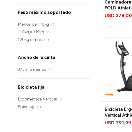
Caminadora 
FOLD Athlet
Peso máximo soportado
USD
378,00
Menos de 110kg
(5)
110kg a 119kg
(1)
120kg o más
(4)
Ancho de la cinta
37cm o menos
(1)
Bicicleta fija
Ergométrica Vertical
(1)
Spinning
(1)
Bicicleta Er
Vertical Ath
Bluetooth
USD
791,99