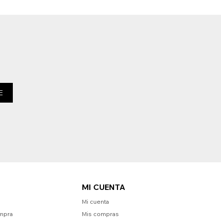
E
MI CUENTA
Mi cuenta
mpra
Mis compras