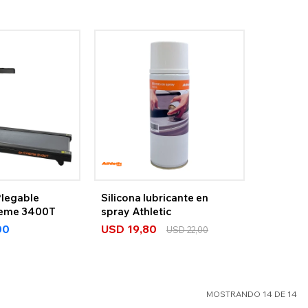
legable
Silicona lubricante en
treme 3400T
spray Athletic
00
USD
19,80
USD
22,00
MOSTRANDO
14
DE
14