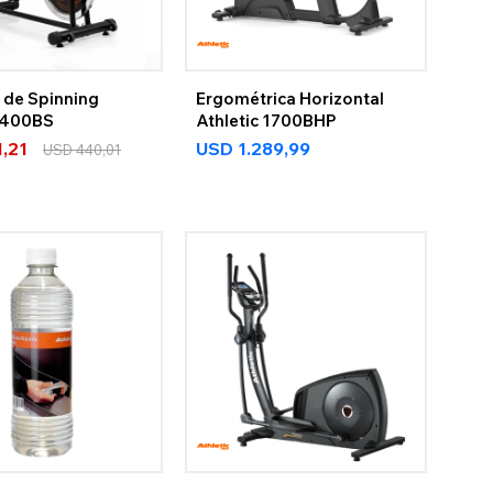
a de Spinning
Ergométrica Horizontal
c 400BS
Athletic 1700BHP
1,21
USD
1.289,99
USD
440,01