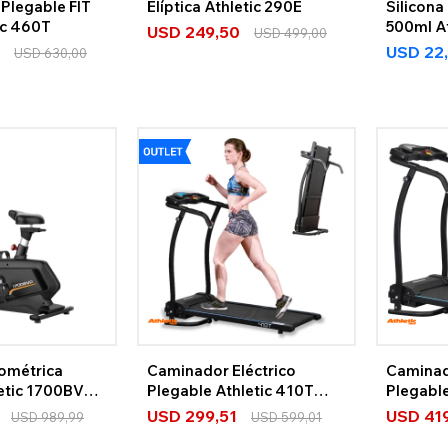
Plegable FIT
Elíptica Athletic 290E
Silicon
ic 460T
500ml At
USD
249,50
USD
499,00
USD
22
USD
630,00
gométrica
Caminador Eléctrico
Caminad
letic 1700BVP
Plegable Athletic 410T
Plegable
OUTLET
USD
299,51
USD
41
USD
989,99
USD
599,01