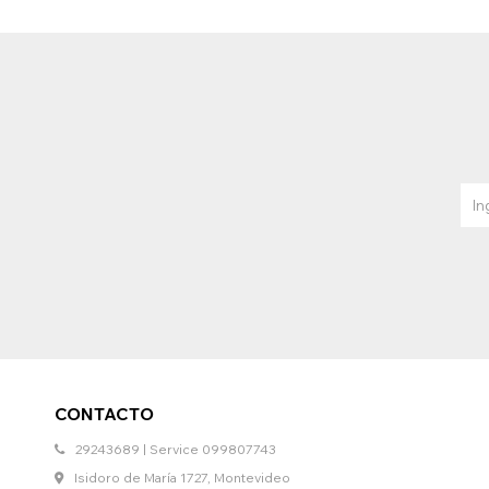
CONTACTO
29243689 | Service 099807743
Isidoro de María 1727, Montevideo