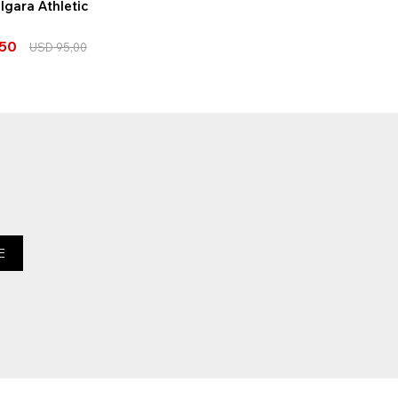
lgara Athletic
,50
USD
95,00
E