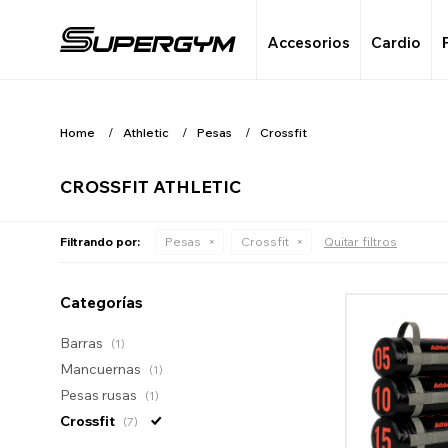
Accesorios
Cardio
Home
Athletic
Pesas
Crossfit
CROSSFIT ATHLETIC
Filtrando por:
Pesas
Crossfit
Quitar filtros
Categorías
Barras
(1)
Mancuernas
(1)
Pesas rusas
(1)
Crossfit
(7)