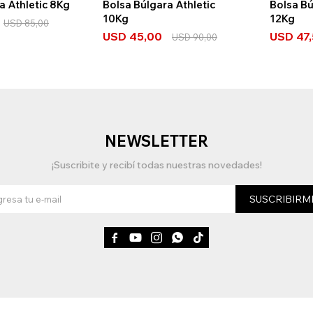
a Athletic 8Kg
Bolsa Búlgara Athletic
Bolsa Bú
10Kg
12Kg
USD
85,00
USD
45,00
USD
47
USD
90,00
NEWSLETTER
¡Suscribite y recibí todas nuestras novedades!
SUSCRIBIRM




