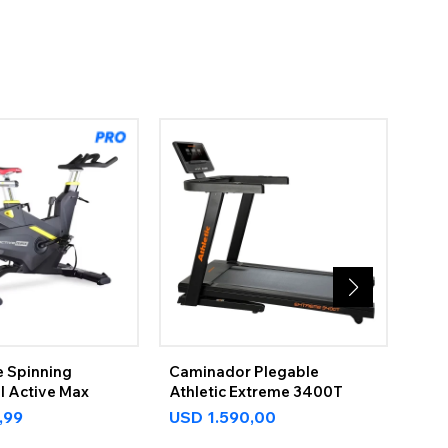
de Spinning
Caminador Plegable
Bici
l Active Max
Athletic Extreme 3400T
Ree
,99
USD
1.590,00
US