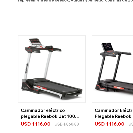
represenrantes de Reebok, Adidas y Athletic, con más de 20
Caminador eléctrico
Caminador Eléctr
plegable Reebok Jet 100
Plegable Reebok 
Serie+ Bluetooth
2Hp 18 Km/H
USD
1.116,00
USD
1.116,00
USD
1.860,00
U