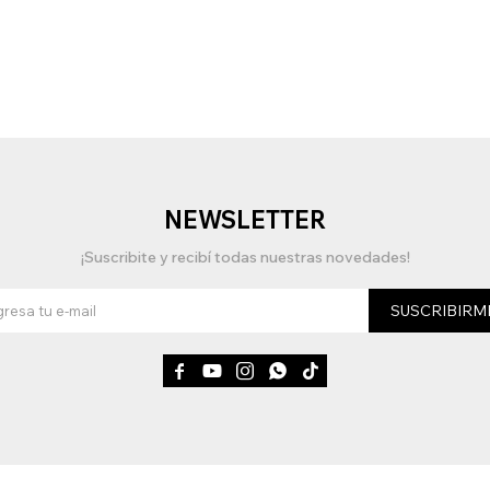
NEWSLETTER
¡Suscribite y recibí todas nuestras novedades!
SUSCRIBIRM




