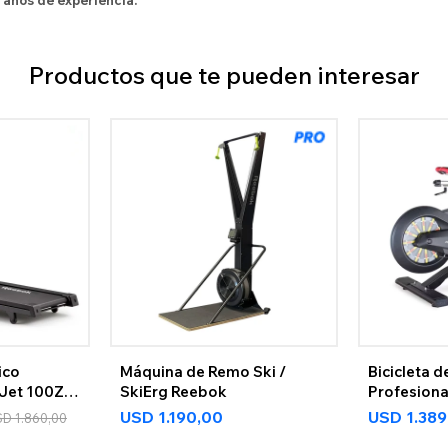
 años de experiencia.
Productos que te pueden interesar
ico
Máquina de Remo Ski /
Bicicleta 
Jet 100Z
SkiErg Reebok
Profesiona
USD
1.190,00
USD
1.389
SD
1.860,00