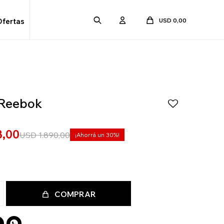
USD
0,00
Ofertas
 Reebok
3,00
USD
1.890,00
30
COMPRAR
