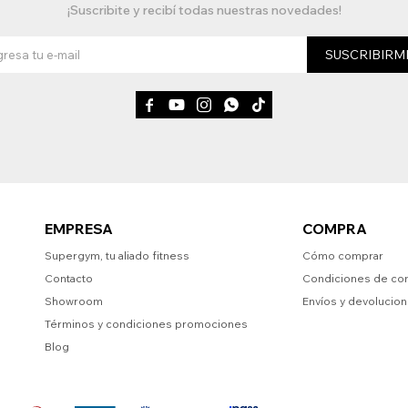
¡Suscribite y recibí todas nuestras novedades!
SUSCRIBIRM





EMPRESA
COMPRA
Supergym, tu aliado fitness
Cómo comprar
Contacto
Condiciones de co
Showroom
Envíos y devolucio
Términos y condiciones promociones
Blog