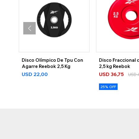
Disco Olímpico De Tpu Con
Disco Fraccional
Agarre Reebok 2,5 Kg
2,5 kg Reebok
USD
22,00
USD
36,75
USD
25% OFF