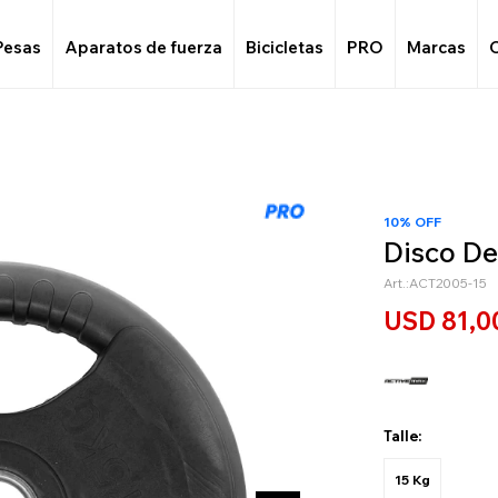
Pesas
Aparatos de fuerza
Bicicletas
PRO
Marcas
10% OFF
Disco De
ACT2005-15
USD
81,0
Talle:
15 Kg