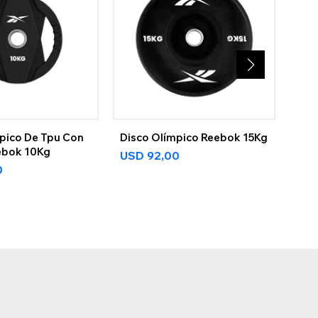
pico De Tpu Con
Disco Olímpico Reebok 15Kg
Dis
ebok 10Kg
Kg
USD
92,00
0
US