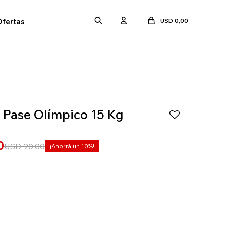
USD
0,00
Ofertas
 Pase Olímpico 15 Kg
0
USD
90,00
10