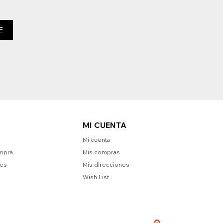
E
MI CUENTA
Mi cuenta
mpra
Mis compras
nes
Mis direcciones
Wish List