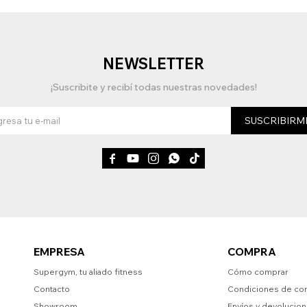
NEWSLETTER
¡Suscribite y recibí todas nuestras novedades!
SUSCRIBIRM





EMPRESA
COMPRA
Supergym, tu aliado fitness
Cómo comprar
Contacto
Condiciones de co
Showroom
Envíos y devolucio