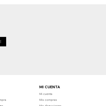
E
MI CUENTA
Mi cuenta
mpra
Mis compras
nes
Mis direcciones