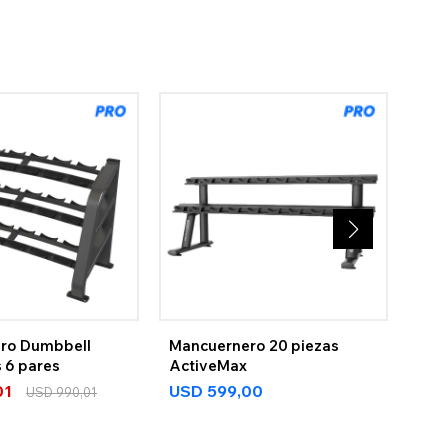
ro Dumbbell
Mancuernero 20 piezas
Rac
s 6 pares
ActiveMax
US
01
USD
599,00
USD
990,01