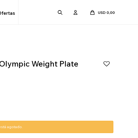
USD
0,00
Ofertas
 Olympic Weight Plate
0
 está agotado.