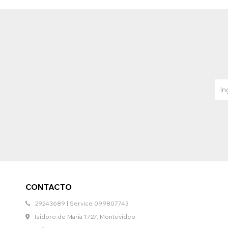
CONTACTO
29243689 | Service 099807743
Isidoro de María 1727, Montevideo