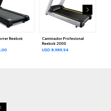
orrer Reebok
Caminador Profesional
Elíp
Reebok 2000
790
0,00
USD
8.989,94
US
E