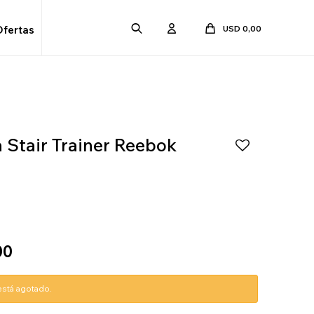
USD
0,00
Ofertas
 Stair Trainer Reebok
00
 está agotado.