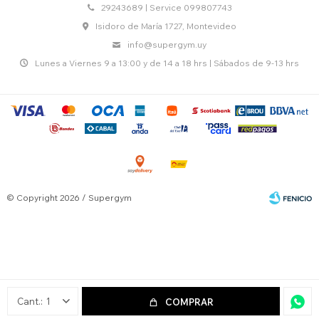
29243689 | Service 099807743
Isidoro de María 1727, Montevideo
info@supergym.uy
Lunes a Viernes 9 a 13:00 y de 14 a 18 hrs | Sábados de 9-13 hrs
© Copyright 2026 / Supergym
Fenicio
1
COMPRAR