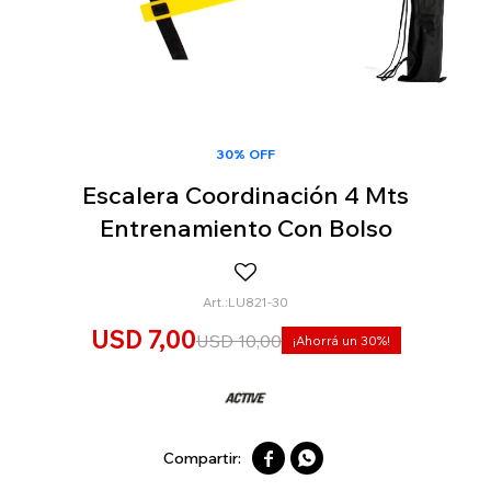
30% OFF
Escalera Coordinación 4 Mts
Entrenamiento Con Bolso
LU821-30
USD
7,00
USD
10,00
30

