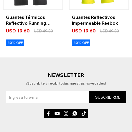
Guantes Térmicos
Guantes Reflectivos
Reflectivo Running
Impermeable Reebok
Reebok
USD
19,60
USD
19,60
USD
49,00
USD
49,00
60% OFF
60% OFF
NEWSLETTER
¡Suscribite y recibí todas nuestras novedades!
SUSCRIBIRME




