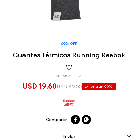
60% OFF
Guantes Térmicos Running Reebok
RRGL-12221
USD
19,60
USD
49,00
60


Envíos