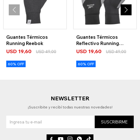
Guantes Térmicos
Guantes Térmicos
Running Reebok
Reflectivo Running
Reebok
USD
19,60
USD
19,60
USD
49,00
USD
49,00
60% OFF
60% OFF
NEWSLETTER
¡Suscribite y recibí todas nuestras novedades!
SUSCRIBIRME




