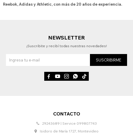
Reebok, Adidas y Athletic, con más de 20 años de experiencia.
NEWSLETTER
¡Suscribite y recibí todas nuestras novedades!
SUSCRIBIRME





CONTACTO
29243689 | Service 099807743
Isidoro de María 1727, Montevideo