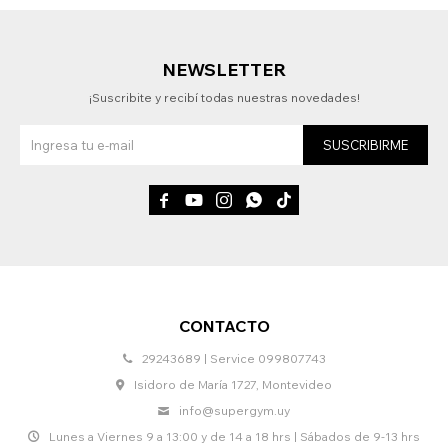
NEWSLETTER
¡Suscribite y recibí todas nuestras novedades!
SUSCRIBIRME





CONTACTO
29243689 | Service 099807743
Isidoro de María 1727, Montevideo
info@supergym.uy
Lunes a Viernes 9 a 13:00 y de 14 a 18 hrs | Sábados de 9-13 hrs