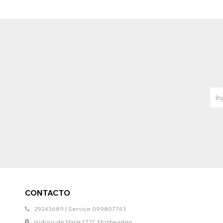
CONTACTO
29243689 | Service 099807743
Isidoro de María 1727, Montevideo