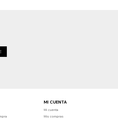
E
MI CUENTA
Mi cuenta
mpra
Mis compras