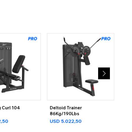
 Curl 104
Deltoid Trainer
Lat
s
86Kg/190Lbs
US
2,50
USD
5.022,50