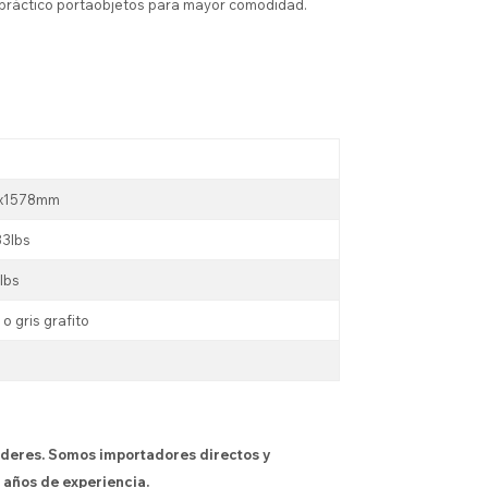
práctico portaobjetos para mayor comodidad.
0x1578mm
33lbs
lbs
 o gris grafito
íderes. Somos importadores directos y
 años de experiencia.