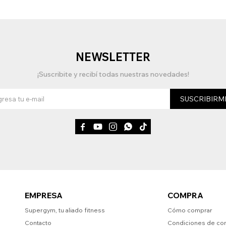
NEWSLETTER
¡Suscribite y recibí todas nuestras novedades!
SUSCRIBIRM





EMPRESA
COMPRA
Supergym, tu aliado fitness
Cómo comprar
Contacto
Condiciones de co