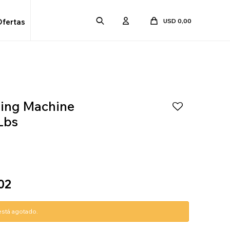
USD
0,00
Ofertas
ing Machine
Lbs
02
 está agotado.