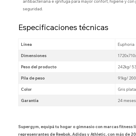
antibacteriana e ignífuga para mayor confort, higiene y
con 
seguridad.
Especificaciones técnicas
Línea
Euphoria
Dimensiones
1720x71
Peso del producto
242kg/ 5
Pila de peso
91kg/ 200
Color
Gris plata
Garantía
24 meses
Supergym, equipá tu hogar o gimnasio con marcas fitness l
represenrantes de Reebok, Adidas y Athletic, con más de 20