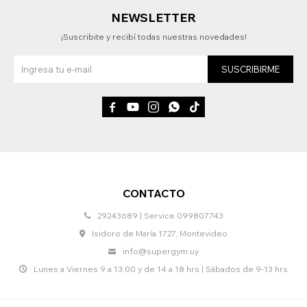
NEWSLETTER
¡Suscribite y recibí todas nuestras novedades!
SUSCRIBIRME





CONTACTO
29243689 | Service 099807743
Isidoro de María 1727, Montevideo
info@supergym.uy
Lunes a Viernes 9 a 13:00 y de 14 a 18 hrs | Sábados de 9-13 hrs