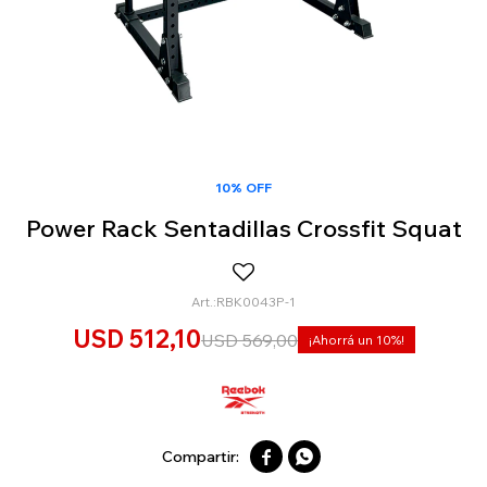
10% OFF
Power Rack Sentadillas Crossfit Squat
RBK0043P-1
USD
512,10
USD
569,00
10

