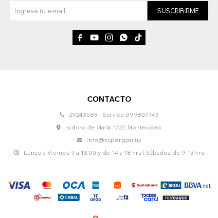
SUSCRIBIRME





CONTACTO
29243689 | Service 099807743
Isidoro de María 1727, Montevideo
info@supergym.uy
Lunes a Viernes 9 a 13:00 y de 14 a 18 hrs | Sábados de 9-13 hrs