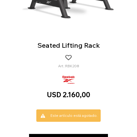
Seated Lifting Rack
RBK208
USD
2.160,00
Este artículo está agotado.