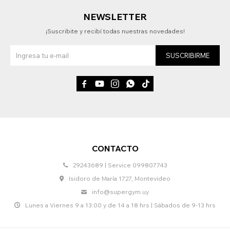
NEWSLETTER
¡Suscribite y recibí todas nuestras novedades!
SUSCRIBIRME





CONTACTO
29243689 | Service 099807743
Isidoro de María 1727, Montevideo
info@supergym.uy
Lunes a Viernes 9 a 13:00 y de 14 a 18 hrs | Sábados de 9-13 hrs