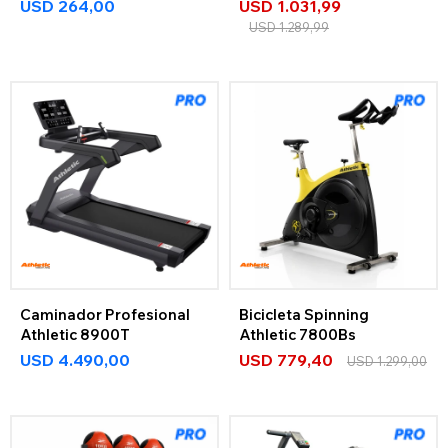
7000Bs
USD
264,00
USD
1.031,99
USD
1.289,99
Caminador Profesional
Bicicleta Spinning
Athletic 8900T
Athletic 7800Bs
USD
4.490,00
USD
779,40
USD
1.299,00