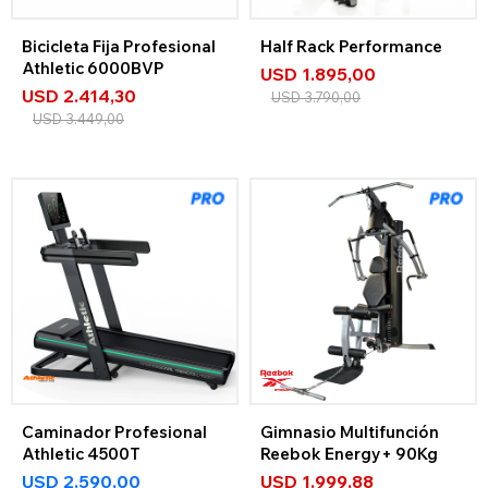
Bicicleta Fija Profesional
Half Rack Performance
Athletic 6000BVP
USD
1.895,00
USD
2.414,30
USD
3.790,00
USD
3.449,00
Caminador Profesional
Gimnasio Multifunción
Athletic 4500T
Reebok Energy+ 90Kg
USD
2.590,00
USD
1.999,88