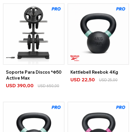
Soporte Para Discos *Φ50
Kettlebell Reebok 4Kg
Active Max
USD
22,50
USD
25,00
USD
390,00
USD
650,00