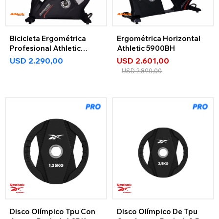
Bicicleta Ergométrica
Ergométrica Horizontal
Profesional Athletic
Athletic 5900BH
5900BV
USD
2.290,00
USD
2.601,00
USD
2.890,00
Disco Olímpico Tpu Con
Disco Olímpico De Tpu