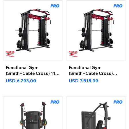
Functional Gym
Functional Gym
(Smith+Cable Cross) 118
(Smith+Cable Cross)
Kg
154Kg
USD
6.793,00
USD
7.518,99