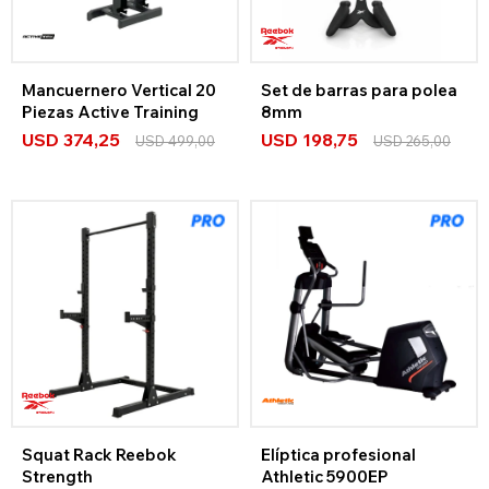
Mancuernero Vertical 20
Set de barras para polea
Piezas Active Training
8mm
USD
374,25
USD
198,75
USD
499,00
USD
265,00
Squat Rack Reebok
Elíptica profesional
Strength
Athletic 5900EP