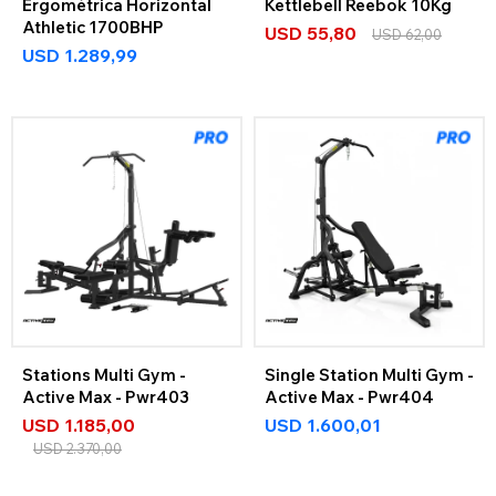
Ergométrica Horizontal
Kettlebell Reebok 10Kg
Athletic 1700BHP
USD
55,80
USD
62,00
USD
1.289,99
Stations Multi Gym -
Single Station Multi Gym -
Active Max - Pwr403
Active Max - Pwr404
USD
1.185,00
USD
1.600,01
USD
2.370,00