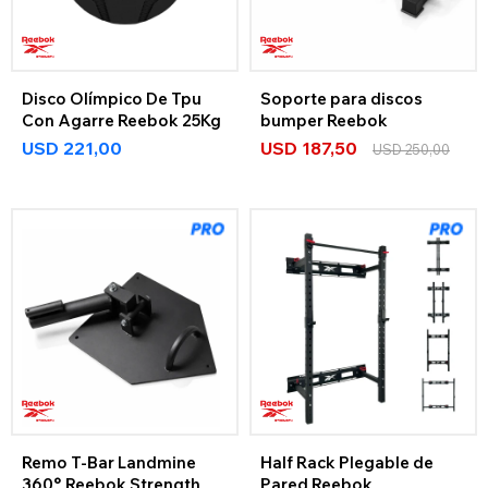
Disco Olímpico De Tpu
Soporte para discos
Con Agarre Reebok 25Kg
bumper Reebok
USD
221,00
USD
187,50
USD
250,00
Remo T-Bar Landmine
Half Rack Plegable de
360° Reebok Strength
Pared Reebok