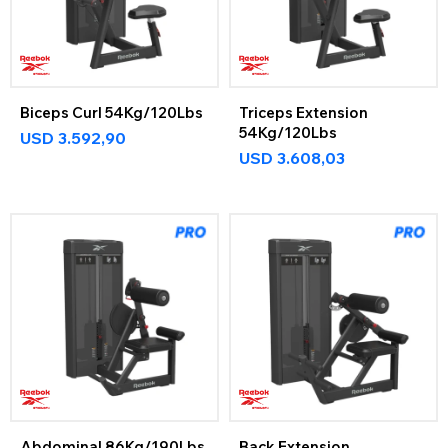
Biceps Curl 54Kg/120Lbs
Triceps Extension
54Kg/120Lbs
USD
3.592,90
USD
3.608,03
Abdominal 86Kg/190Lbs
Back Extension