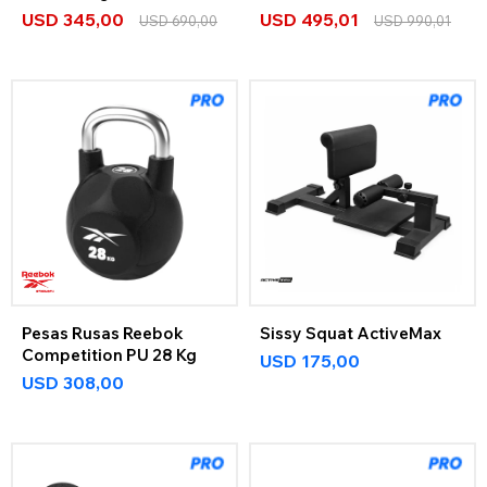
USD
345,00
USD
495,01
USD
690,00
USD
990,01
Pesas Rusas Reebok
Sissy Squat ActiveMax
Competition PU 28 Kg
USD
175,00
USD
308,00