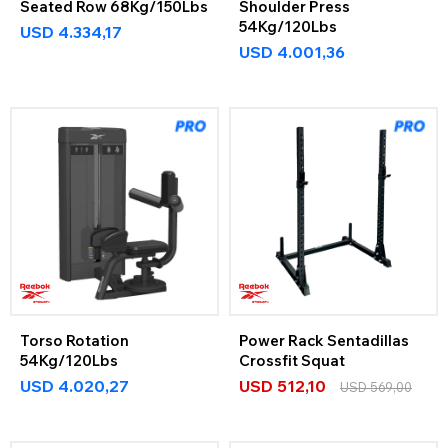
Seated Row 68Kg/150Lbs
Shoulder Press
54Kg/120Lbs
USD
4.334,17
USD
4.001,36
Torso Rotation
Power Rack Sentadillas
54Kg/120Lbs
Crossfit Squat
USD
4.020,27
USD
512,10
USD
569,00