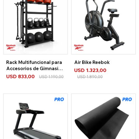
Rack Multifuncional para
Air Bike Reebok
Accesorios de Gimnasio
USD
1.323,00
Reebok
USD
833,00
USD
1.190,00
USD
1.890,00