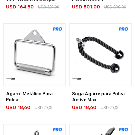
USD
164,50
USD
801,00
USD
329,00
USD
890,00
Agarre Metálico Para
Soga Agarre para Polea
Polea
Active Max
USD
18,60
USD
18,60
USD
20,00
USD
20,00