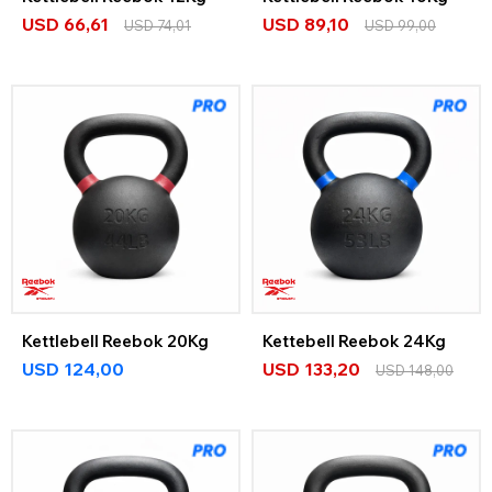
USD
66,61
USD
89,10
USD
74,01
USD
99,00
Kettlebell Reebok 20Kg
Kettebell Reebok 24Kg
USD
124,00
USD
133,20
USD
148,00