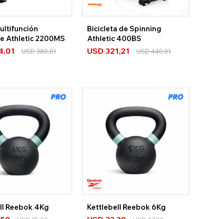
ultifunción
Bicicleta de Spinning
le Athletic 2200MS
Athletic 400BS
4,01
USD
321,21
USD
380,01
USD
440,01
ell Reebok 4Kg
Kettlebell Reebok 6Kg