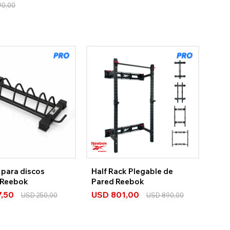
90,00
 para discos
Half Rack Plegable de
 Reebok
Pared Reebok
7,50
USD
801,00
USD
250,00
USD
890,00