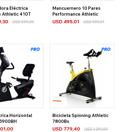
ora Eléctrica
Mancuernero 10 Pares
 Athletic 410T
Performance Athletic
9,30
USD
495,01
USD
599,00
USD
990,01
rica Horizontal
Bicicleta Spinning Athletic
c 5900BH
7800Bs
601,00
USD
779,40
USD
1.299,00