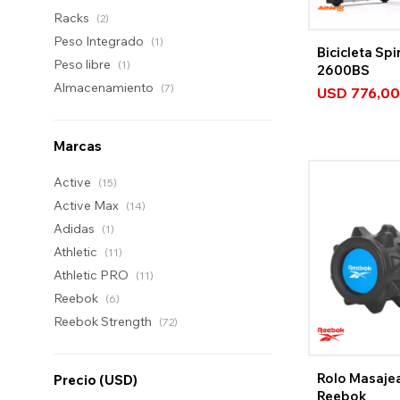
Racks
(2)
Peso Integrado
(1)
Bicicleta Spi
Peso libre
(1)
2600BS
Almacenamiento
(7)
USD
776,00
Marcas
Active
(15)
Active Max
(14)
Adidas
(1)
Athletic
(11)
Athletic PRO
(11)
Reebok
(6)
Reebok Strength
(72)
Rolo Masaje
Precio
(USD)
Reebok