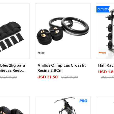
bles 2kg para
Anillos Olímpicas Crossfit
Half Ra
Muñecas Reebok
Resina 2,8Cm
USD
1.
USD
31,50
USD
35,00
USD
35,00
USD
3.7