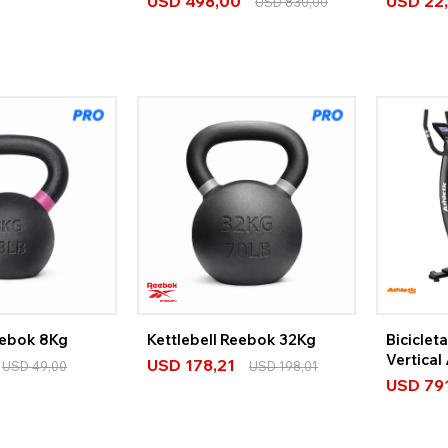
USD
498,00
USD
22
USD
830,00
eebok 8Kg
Kettlebell Reebok 32Kg
Biciclet
Vertical
USD
178,21
USD
49,00
USD
198,01
Bluetoo
USD
79