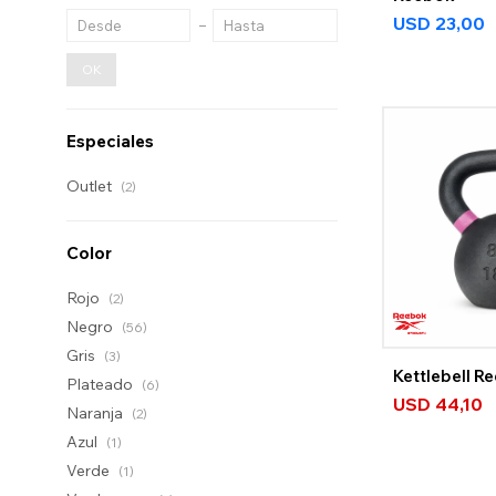
USD
23,00
OK
Especiales
Outlet
(2)
Color
Rojo
(2)
Negro
(56)
Gris
(3)
Kettlebell R
Plateado
(6)
USD
44,10
Naranja
(2)
Azul
(1)
Verde
(1)