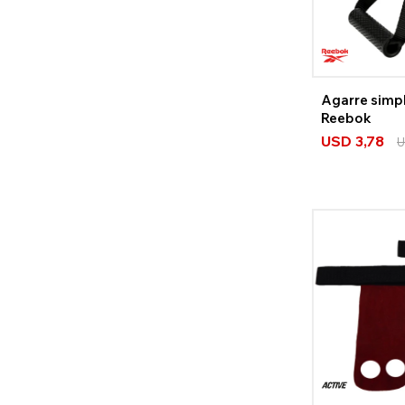
Agarre simp
Reebok
USD
3,78
U