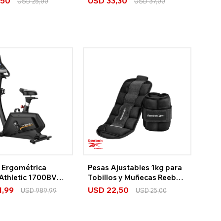
,50
USD
33,30
USD
25,00
USD
37,00
a Ergométrica
Pesas Ajustables 1kg para
 Athletic 1700BVP
Tobillos y Muñecas Reebok
th
Strength
1,99
USD
22,50
USD
989,99
USD
25,00