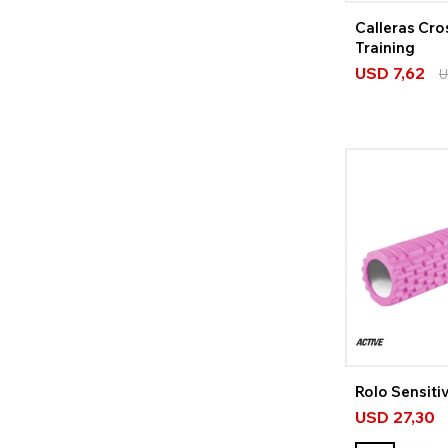
Calleras Cro
Training
USD
7,62
U
Rolo Sensit
USD
27,30