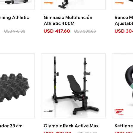
nning Athletic
Gimnasio Multifunción
Banco M
Athletic 400M
Ajustab
USD
417,60
USD
30
USD
970,00
USD
580,00
ador 33 cm
Olympic Rack Active Max
Kettleb