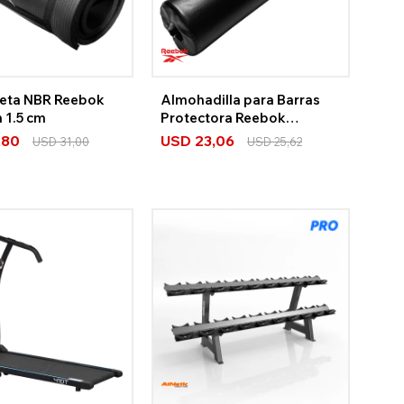
eta NBR Reebok
Almohadilla para Barras
 1.5 cm
Protectora Reebok
Strength
,80
USD
23,06
USD
31,00
USD
25,62