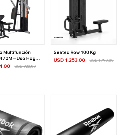
o Multifunción
Seated Row 100 Kg
c 470M – Uso Hogar
USD
1.253,00
USD
1.790,00
4,00
USD
920,00