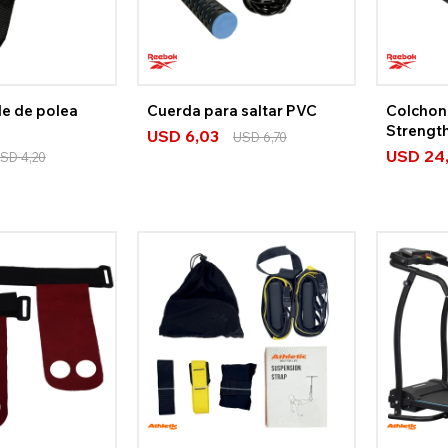
le de polea
Cuerda para saltar PVC
Colchon
Strength
USD
6,03
USD
6,70
USD
24
SD
4,20