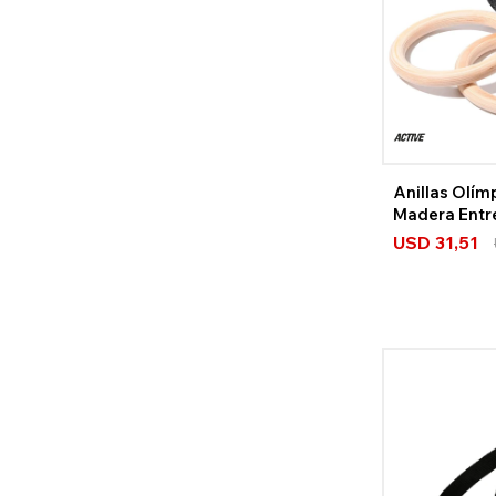
Anillas Olím
Madera Entr
Funcional Cr
USD
31,51