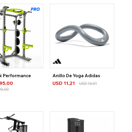
ck Performance
Anillo De Yoga Adidas
895,00
USD
11,21
USD
14,01
90,00