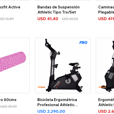
ssfit Active
Bandas de Suspensión
Caminad
Athletic Tipo Trx/Set
Plegable
USD
41,40
USD
41
SD
10,89
USD
69,00
ivo 60cms
Bicicleta Ergométrica
Ergomét
Profesional Athletic
Athleti
USD
39,00
5900BV
USD
2.290,00
USD
2.