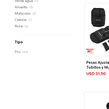
Verde agua
(1)
Amarillo
(5)
Multicolor
(2)
Celeste
(1)
Rosa
(2)
Tipo
Pro
(93)
Pesas Ajusta
Tobillos y 
Strength
USD
31,50