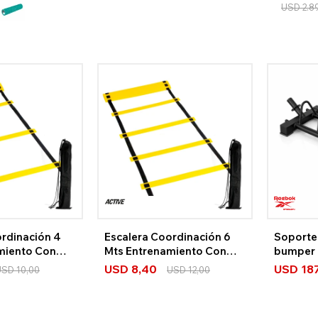
USD
2.8
ordinación 4
Escalera Coordinación 6
Soporte
miento Con
Mts Entrenamiento Con
bumper
Bolso
USD
8,40
USD
18
USD
10,00
USD
12,00