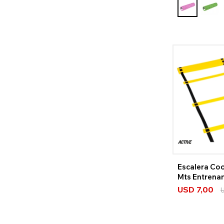
Escalera Co
Mts Entrena
Bolso
USD
7,00