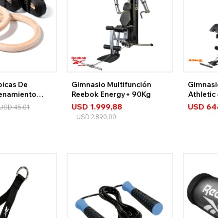
picas De
Gimnasio Multifunción
Gimnasi
enamiento
Reebok Energy+ 90Kg
Athleti
ossfit
65kg
USD
1.999,88
USD
64
USD
45,01
USD
2.890,00