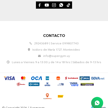





CONTACTO
29243689 | Service 099807743
Isidoro de María 1727, Montevideo
info@supergym.uy
Lunes a Viernes 9 a 13:00 y de 14 a 18 hrs | Sábados de 9-13 hrs
© Copyright 2026 / Supergym