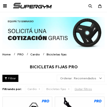

Home
PRO
Cardio
Bicicletas fijas
BICICLETAS FIJAS PRO
Recomendados
Filtrando por:
Cardio
Bicicletas fijas
Quitar filtros