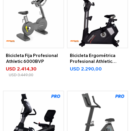
Bicicleta Fija Profesional
Bicicleta Ergométrica
Athletic 6000BVP
Profesional Athletic
5900BV
USD
2.414,30
USD
2.290,00
USD
3.449,00