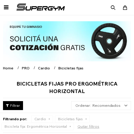

Home
PRO
Cardio
Bicicletas fijas
BICICLETAS FIJAS PRO ERGOMÉTRICA
HORIZONTAL
Recomendados
Filtrando por:
Cardio
Bicicletas fijas
Bicicleta fija:
Ergométrica Horizontal
Quitar filtros