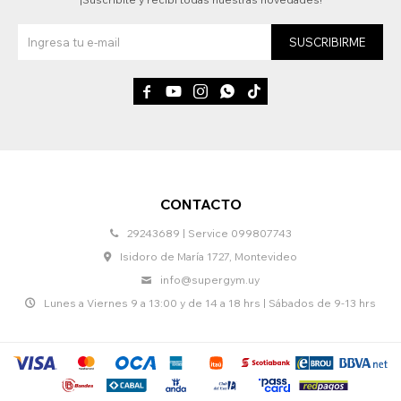
SUSCRIBIRME





CONTACTO
29243689 | Service 099807743
Isidoro de María 1727, Montevideo
info@supergym.uy
Lunes a Viernes 9 a 13:00 y de 14 a 18 hrs | Sábados de 9-13 hrs