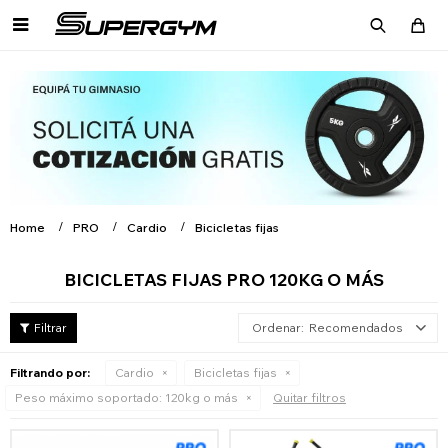

Home
PRO
Cardio
Bicicletas fijas
BICICLETAS FIJAS PRO 120KG O MÁS
Recomendados
Filtrando por:
Cardio
Bicicletas fijas
Peso máximo soportado:
120kg o más
Quitar filtros