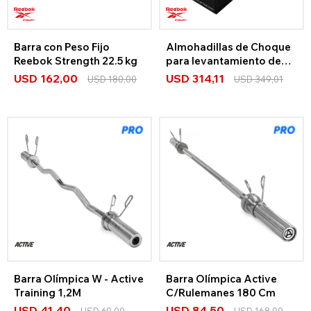
Barra con Peso Fijo
Almohadillas de Choque
Reebok Strength 22.5 kg
para levantamiento de
pesas Reebok
USD
162,00
USD
314,11
USD
180,00
USD
349,01
Barra Olímpica W - Active
Barra Olímpica Active
Training 1,2M
C/Rulemanes 180 Cm
USD
41,40
USD
84,50
USD
69,00
USD
168,99