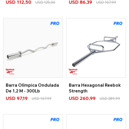
USD
112,50
USD
86,39
USD
125,00
USD
107,99
Barra Olímpica Ondulada
Barra Hexagonal Reebok
De 1,2 M - 300Lb
Strength
USD
97,19
USD
260,99
USD
107,99
USD
289,99