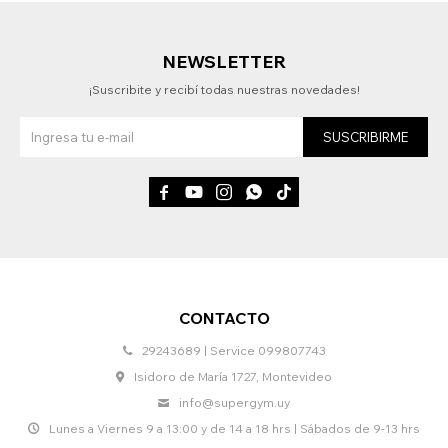
NEWSLETTER
¡Suscribite y recibí todas nuestras novedades!
SUSCRIBIRME





CONTACTO
29243689 | Service 099807743
Isidoro de María 1727, Montevideo
info@supergym.uy
Lunes a Viernes 9 a 13:00 y de 14 a 18 hrs | Sábados de 9-13 hrs