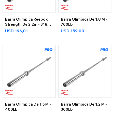
Barra Olímpica Reebok
Barra Olímpica De 1,8 M -
Strength De 2,2m - 318Kg
700Lb
Reebok Strength
USD
196,01
USD
159,00
Barra Olímpica De 1,5 M -
Barra Olímpica De 1,2 M -
400Lb
300Lb