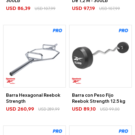
300Lb
De 1,2 M - 300Lb
USD
86,39
USD
97,19
USD
107,99
USD
107,99
Barra Hexagonal Reebok
Barra con Peso Fijo
Strength
Reebok Strength 12.5 kg
USD
260,99
USD
89,10
USD
289,99
USD
99,00