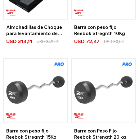
Almohadillas de Choque
Barra con peso fijo
para levantamiento de
Reebok Stregnth 10Kg
pesas Reebok
USD
314,11
USD
72,47
USD
349,01
USD
80,52
Barra con peso fijo
Barra con Peso Fijo
Reebok Stregnth 15Kg
Reebok Strength 20 kg