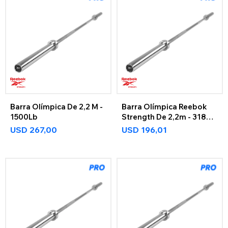
Barra Olímpica De 2,2 M -
Barra Olímpica Reebok
1500Lb
Strength De 2,2m - 318Kg
Reebok Strength
USD
267,00
USD
196,01