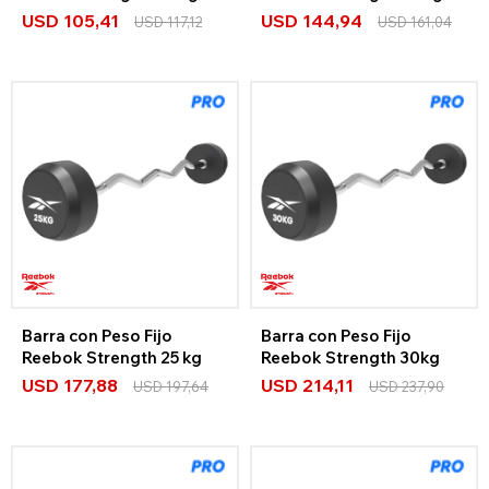
USD
105,41
USD
144,94
USD
117,12
USD
161,04
Barra con Peso Fijo
Barra con Peso Fijo
Reebok Strength 25 kg
Reebok Strength 30kg
USD
177,88
USD
214,11
USD
197,64
USD
237,90