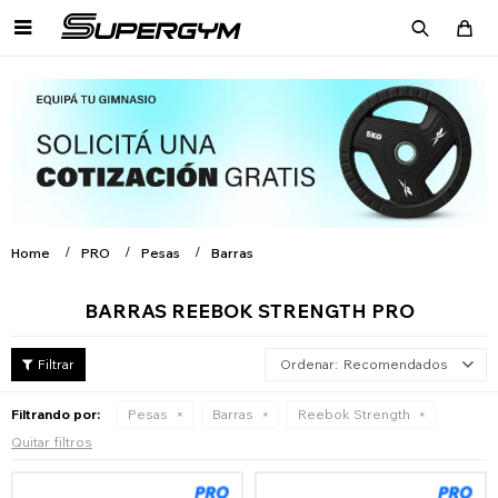

Home
PRO
Pesas
Barras
BARRAS REEBOK STRENGTH PRO
Recomendados
Filtrando por:
Pesas
Barras
Reebok Strength
Quitar filtros