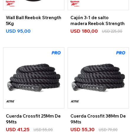
Wall Ball Reebok Strength
Cajón 3-1 de salto
5Kg
madera Reebok Strength
USD
95,00
USD
180,00
USD
225,00
Cuerda Crossfit 25Mm De
Cuerda Crossfit 38Mm De
9Mts
9Mts
USD
41,25
USD
55,30
USD
55,00
USD
79,00