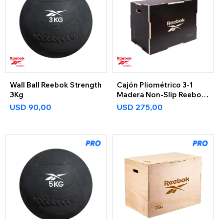
Wall Ball Reebok Strength
Cajón Pliométrico 3-1
3Kg
Madera Non-Slip Reebok
Strength
USD
90,00
USD
275,00