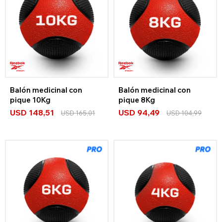
Balón medicinal con
Balón medicinal con
pique 10Kg
pique 8Kg
USD
148,51
USD
94,49
USD
165,01
USD
104,99