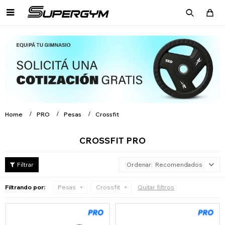

Home
PRO
Pesas
Crossfit
CROSSFIT PRO
Recomendados
Filtrando por:
Pesas
Crossfit
Quitar filtros