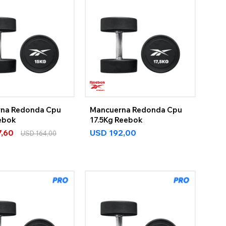
na Redonda Cpu
Mancuerna Redonda Cpu
ebok
17.5Kg Reebok
7,60
USD
192,00
USD
164,00