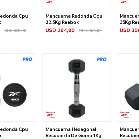
Redonda Cpu
Mancuerna Redonda Cpu
Mancuer
k
32.5Kg Reebok
35Kg Re
USD
284,80
USD
30
USD
328,00
USD
356,00
Redonda Cpu
Mancuerna Hexagonal
Mancuer
k
Recubierta De Goma 1Kg
Recubie