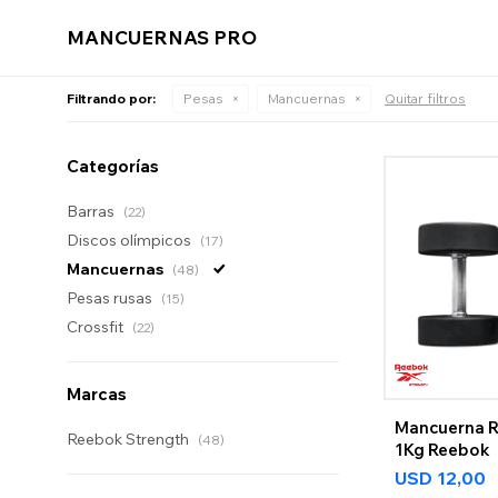
MANCUERNAS PRO
Filtrando por:
Pesas
Mancuernas
Quitar filtros
Categorías
Barras
(22)
Discos olímpicos
(17)
Mancuernas
(48)
Pesas rusas
(15)
Crossfit
(22)
Marcas
Mancuerna 
Reebok Strength
(48)
1Kg Reebok
USD
12,00