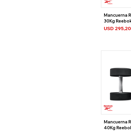
Mancuerna 
30Kg Reebo
USD
295,20
Mancuerna 
40Kg Reebo