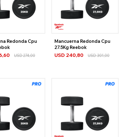
na Redonda Cpu
Mancuerna Redonda Cpu
ebok
27.5Kg Reebok
6,60
USD
240,80
USD
274,00
USD
301,00