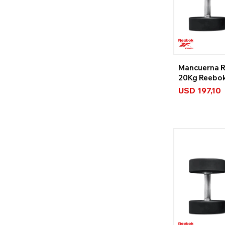
Mancuerna 
20Kg Reebo
USD
197,10