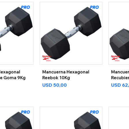
Hexagonal
Mancuerna Hexagonal
Mancuer
De Goma 9Kg
Reebok 10Kg
Recubie
12,5Kg
USD
50,00
USD
62