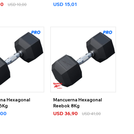
00
USD
15,01
USD
10,00
na Hexagonal
Mancuerna Hexagonal
 6Kg
Reebok 8Kg
,00
USD
36,90
USD
41,00