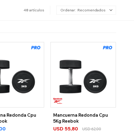
48 artículos
Recomendados
na Redonda Cpu
Mancuerna Redonda Cpu
bok
5Kg Reebok
,00
USD
55,80
USD
62,00