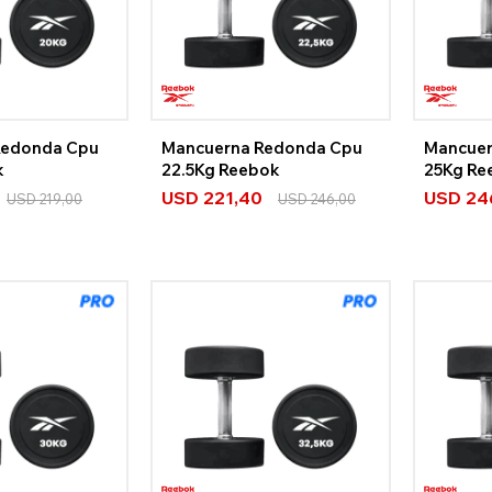
Redonda Cpu
Mancuerna Redonda Cpu
Mancuer
k
22.5Kg Reebok
25Kg Re
USD
221,40
USD
24
USD
219,00
USD
246,00