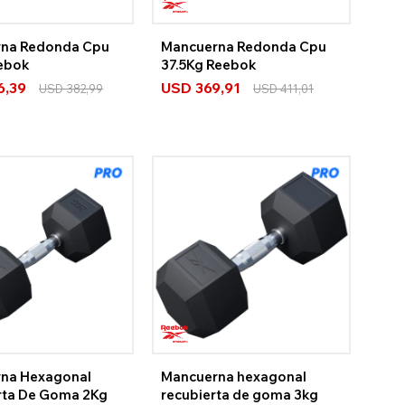
na Redonda Cpu
Mancuerna Redonda Cpu
ebok
37.5Kg Reebok
6,39
USD
369,91
USD
382,99
USD
411,01
na Hexagonal
Mancuerna hexagonal
rta De Goma 2Kg
recubierta de goma 3kg