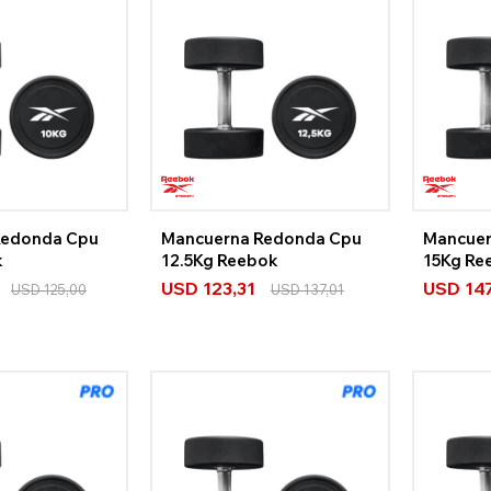
Redonda Cpu
Mancuerna Redonda Cpu
Mancuer
k
12.5Kg Reebok
15Kg Re
USD
123,31
USD
14
USD
125,00
USD
137,01