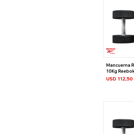
Mancuerna 
10Kg Reebo
USD
112,50