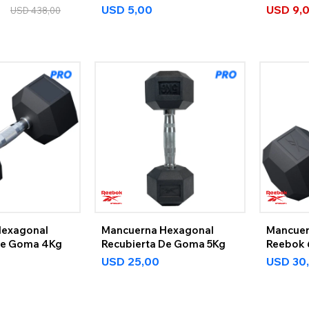
0
USD
5,00
USD
9,
USD
438,00
Hexagonal
Mancuerna Hexagonal
Mancuer
De Goma 4Kg
Recubierta De Goma 5Kg
Reebok
USD
25,00
USD
30