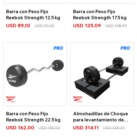
Barra con Peso Fijo
Barra con Peso Fijo
Reebok Strength 12.5 kg
Reebok Strength 17.5 kg
USD
89,10
USD
125,09
USD
99,00
USD
138,99
Barra con Peso Fijo
Almohadillas de Choque
Reebok Strength 22.5 kg
para levantamiento de
pesas Reebok
USD
162,00
USD
314,11
USD
180,00
USD
349,01