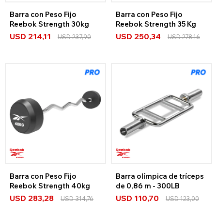
Barra con Peso Fijo
Barra con Peso Fijo
Reebok Strength 30kg
Reebok Strength 35 Kg
USD
214,11
USD
250,34
USD
237,90
USD
278,16
Barra con Peso Fijo
Barra olímpica de tríceps
Reebok Strength 40kg
de 0,86 m - 300LB
USD
283,28
USD
110,70
USD
314,76
USD
123,00