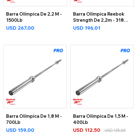
Barra Olímpica De 2,2 M -
Barra Olímpica Reebok
1500Lb
Strength De 2,2m - 318Kg
Reebok Strength
USD
267,00
USD
196,01
Barra Olímpica De 1,8 M -
Barra Olímpica De 1,5 M -
700Lb
400Lb
USD
159,00
USD
112,50
USD
125,00