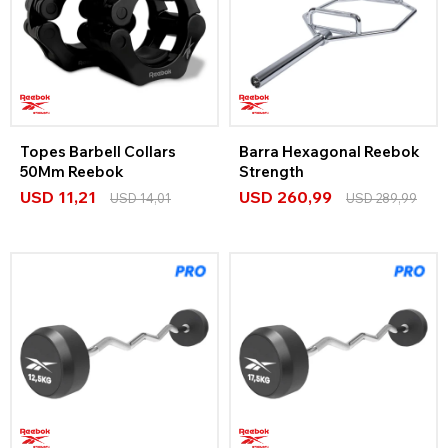
Topes Barbell Collars
Barra Hexagonal Reebok
50Mm Reebok
Strength
USD
11,21
USD
260,99
USD
14,01
USD
289,99