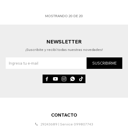
MOSTRANDO
20
DE
20
NEWSLETTER
¡Suscribite y recibí todas nuestras novedades!
SUSCRIBIRME





CONTACTO
29243689 | Service 099807743