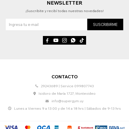
NEWSLETTER
¡Suscribite y recibí todas nuestras novedades!
SUSCRIBIRME





CONTACTO
29243689 | Service 099807743
Isidoro de María 1727, Montevideo
info@supergym.uy
Lunes a Viernes 9 a 13:00 y de 14 a 18 hrs | Sábados de 9-13 hrs