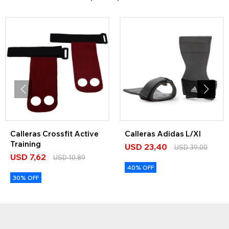
Calleras Crossfit Active
Calleras Adidas L/Xl
Training
USD
23,40
USD
39,00
USD
7,62
USD
10,89
40% OFF
30% OFF