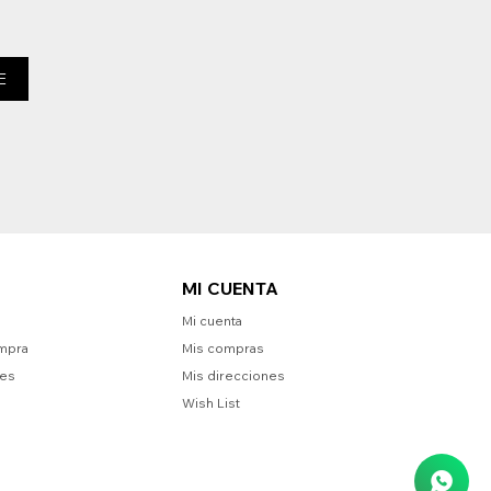
E
MI CUENTA
Mi cuenta
mpra
Mis compras
nes
Mis direcciones
Wish List