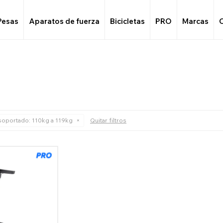
Pesas
Aparatos de fuerza
Bicicletas
PRO
Marcas
soportado:
110kg a 119kg
Quitar filtros