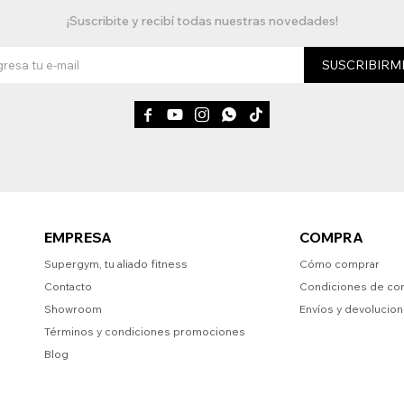
¡Suscribite y recibí todas nuestras novedades!
SUSCRIBIRM





EMPRESA
COMPRA
Supergym, tu aliado fitness
Cómo comprar
Contacto
Condiciones de co
Showroom
Envíos y devolucio
Términos y condiciones promociones
Blog