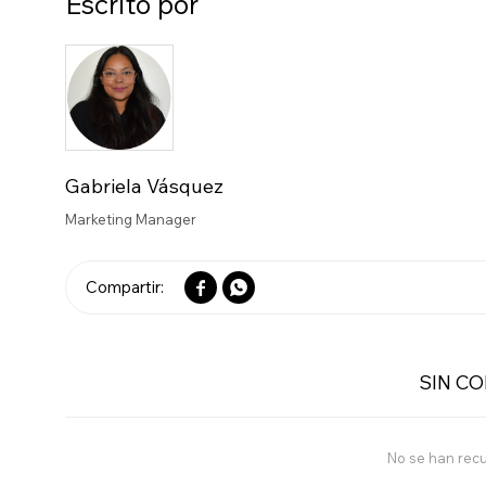
Escrito por
Gabriela Vásquez
Marketing Manager


SIN C
No se han rec