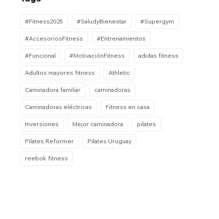
#Fitness2025
#SaludyBienestar
#Supergym
#AccesoriosFitness
#Entrenamientos
#Funcional
#MotivaciónFitness
adidas fitness
Adultos mayores fitness
Athletic
Caminadora familiar
caminadoras
Caminadoras eléctricas
Fitness en casa
Inversiones
Mejor caminadora
pilates
Pilates Reformer
Pilates Uruguay
reebok fitness