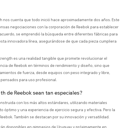
h nos cuenta que todo inició hace aproximadamente dos años. Este
nsas negociaciones con la corporación de Reebok para establecer
l acuerdo, se emprendió la búsqueda entre diferentes fábricas para
esta innovadora línea, asegurándose de que cada pieza cumpliera
rength es una realidad tangible que promete revolucionar el
sencia de Reebok en términos de rendimiento y diseño, sino que
mientos de fuerza, desde equipos con peso integrado y libre,
o pensados para uso profesional.
gth de Reebok sean tan especiales?
onstruida con los más altos estándares, utilizando materiales
 óptimo y una experiencia de ejercicio segura y efectiva. Pero la
 Reebok. También se destacan por su innovación y versatilidad.
arán disponibles en gimnasios de Uruguay y próximamente en