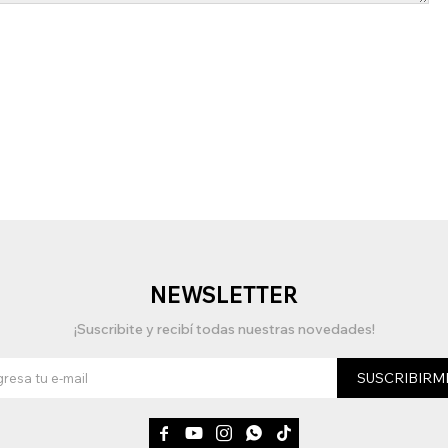
NEWSLETTER
¡Suscribite y recibí todas nuestras novedades!
SUSCRIBIRM




