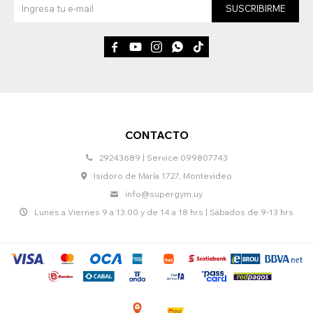
SUSCRIBIRME





CONTACTO
29243689 | Service 099807743
Isidoro de María 1727, Montevideo
info@supergym.uy
Lunes a Viernes 9 a 13:00 y de 14 a 18 hrs | Sábados de 9-13 hrs