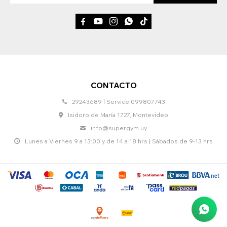





CONTACTO
29243689 | Service 099807743
Isidoro de María 1727, Montevideo
info@supergym.uy
Lunes a Viernes 9 a 13:00 y de 14 a 18 hrs | Sábados de 9-13 hrs