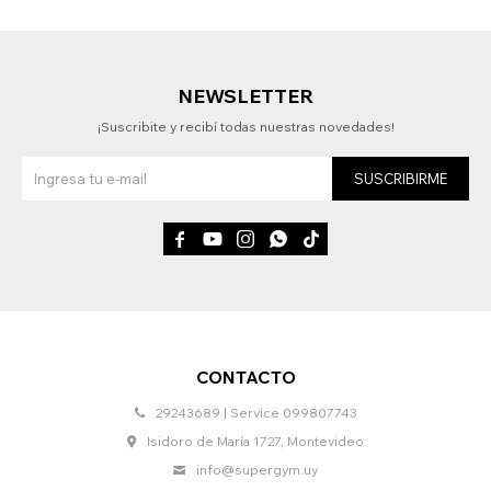
NEWSLETTER
¡Suscribite y recibí todas nuestras novedades!
SUSCRIBIRME





CONTACTO
29243689 | Service 099807743
Isidoro de María 1727, Montevideo
info@supergym.uy