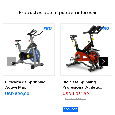
Productos que te pueden interesar
Bicicleta de Sprinning
Bicicleta Spinning
Active Max
Profesional Athletic
7000Bs
USD
890,00
USD
1.031,99
USD
1.289,99
20% OFF