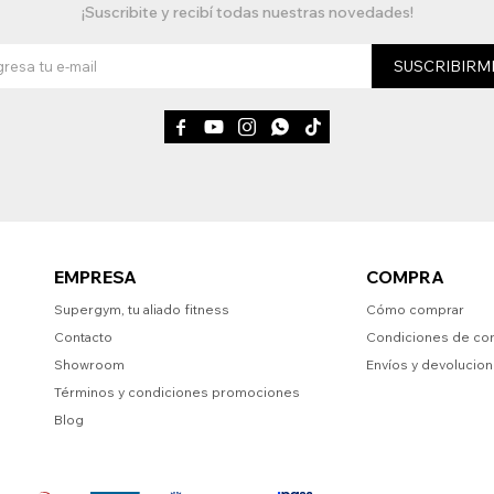
¡Suscribite y recibí todas nuestras novedades!
SUSCRIBIRM





EMPRESA
COMPRA
Supergym, tu aliado fitness
Cómo comprar
Contacto
Condiciones de co
Showroom
Envíos y devolucio
Términos y condiciones promociones
Blog