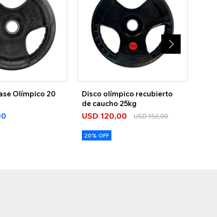
ase Olímpico 20
Disco olímpico recubierto
Dis
de caucho 25kg
20K
00
USD
120,00
US
USD
150,00
20% OFF