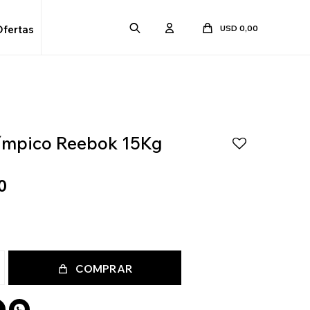
USD
0,00
Ofertas
límpico Reebok 15Kg
0
COMPRAR
