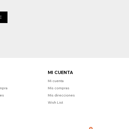
E
MI CUENTA
Mi cuenta
mpra
Mis compras
nes
Mis direcciones
Wish List