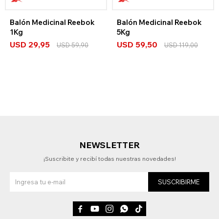
Balón Medicinal Reebok
Balón Medicinal Reebok
1Kg
5Kg
USD
29,95
USD
59,50
USD
59,90
USD
119,00
NEWSLETTER
¡Suscribite y recibí todas nuestras novedades!
SUSCRIBIRME




