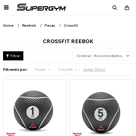

Home
Reebok
Pesas
Crossfit
CROSSFIT REEBOK
Recomendados
Filtrando por:
Pesas
Crossfit
Quitar filtros