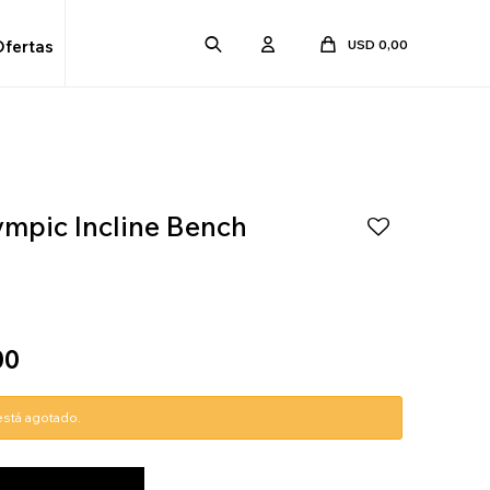
USD
0,00
Ofertas
ympic Incline Bench
00
 está agotado.