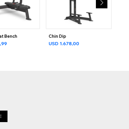
at Bench
Chin Dip
Dyn
Incl
,99
USD
1.678,00
Pre
US
E