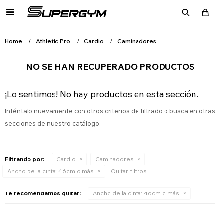

Home
Athletic Pro
Cardio
Caminadores
NO SE HAN RECUPERADO PRODUCTOS
¡Lo sentimos! No hay productos en esta sección.
Inténtalo nuevamente con otros criterios de filtrado o busca en otras
secciones de nuestro catálogo.
Filtrando por:
Cardio
Caminadores
Ancho de la cinta:
46cm o más
Quitar filtros
Te recomendamos quitar:
Ancho de la cinta:
46cm o más